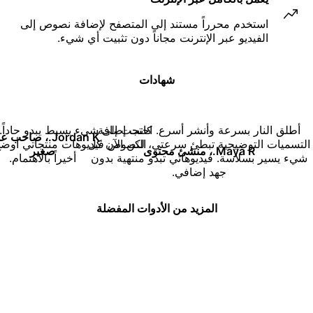
استخدم محرراً مستند إلى المتصفح لإضافة نصوص إلى
الفيديو عبر الإنترنت مجاناً دون تثبيت أي شيء.
شهادات
أطلق النار بسرعة وأنشر أسرع. كانت إضافة
احتجت إلى شيء بسيط يبدو حاداً
أ
Jordan K.، صاحب 
التسميات التوضيحية تبطئ سرعتي، لكن الآن كل
النصوص فيديوهات منتجاتي أوضح،
Maya R.، منشئ محتوى
صغير
شيء يسير بسلاسة. فيديوهاتي تبدو منتهية بدون
أخيراً بالاهتمام.
جهد إضافي.
المزيد من الأدوات المفضلة