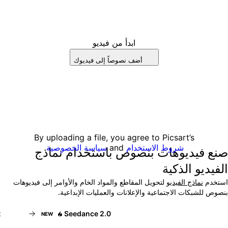
ابدأ من فيديو
أضف نصوصاً إلى فيديوك
By uploading a file, you agree to Picsart’s
شروط الاستخدام
and
سياسة الخصوصية
.
نع فيديوهات بنصوص باستخدام نماذج
لفيديو الذكية
ستخدم
نماذج الفيديو
لتحويل المقاطع والمواد الخام والأوامر إلى فيديوهات
نصوص للشبكات الاجتماعية والإعلانات والعمليات الإبداعية.
Seedance 2.0
NEW