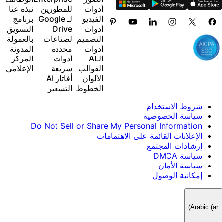
أدوات
للمطورين
نبذة عنا
15+ creative AI agents that plan, execute, and
الفيديو
لـ Google
برنامج
deliver — across video, brand, localization, and
أدوات
Drive
التسويق
more
التصميم
لصناعات
بالعمولة
قم بإنشاء المحتوى تلقائيًا من جهازك الطرفي أو وكيلك
أدوات
محددة
المدونة
باستخدام واجهة سطر الأوامر Picsart
الـAI
أدوات
المركز
Use Picsart inside Claude Code, Cursor, and
القوالب
سريعة
الإعلامي
ChatGPT via MCP
الألوان
أفاتار AI
الخطوط
التسعير
شروط الاستخدام
سياسة الخصوصية
Do Not Sell or Share My Personal Information
الإعلانات القائمة على الاهتمامات
إرشادات المجتمع
سياسة DMCA
سياسة الأمان
إمكانية الوصول
Arabic (ar)