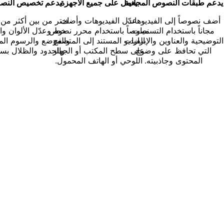
يدعم طبقات النصوص المجانية
يعمل على جميع الأجهزة
يدعم تخصيص النص
أضف نصوصاً إلى الفيديوهات
عدّل الفيديوهات وأضف
مجاناً باستخدام التسميات
نصوصاً باستخدام محرر نصوص
خط وعدّل الألوان وا
لتوضيحية والعناوين والإبرازات
الفيديو المستند إلى المتصفح
والموضع والرسوم الم
التي تحافظ على وضوح
على سطح المكتب أو الجهاز
والحدود والظلال بسه
المحتوى وجاذبيته.
اللوحي أو الهاتف المحمول.