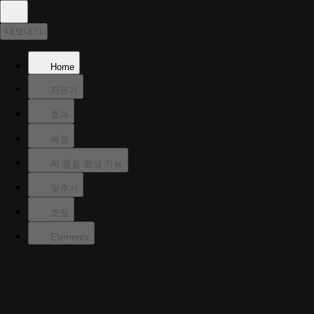
내보내기
Home
자르기
효과
배경
AI 품질 향상 기능
맞추기
조정
Elements