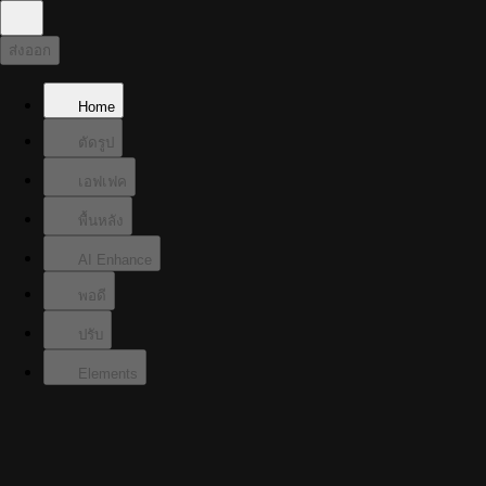
ส่งออก
Home
ตัดรูป
เอฟเฟค
พื้นหลัง
AI Enhance
พอดี
ปรับ
Elements