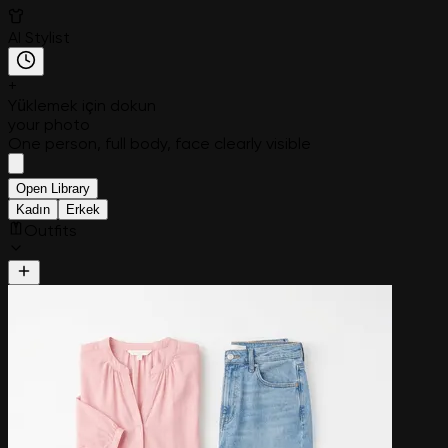
AI Stylist
+
Yüklemek için dokun
your photo
One person, full body, face clearly visible
Open Library
Kadın
Erkek
Outfits