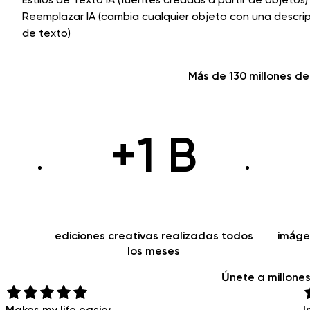
Reemplazar IA (cambia cualquier objeto con una descri
de texto)
Más de 130 millones
de 
+1 B
ediciones creativas realizadas todos
imáge
los meses
Únete a
millone
Makes my life easier
I