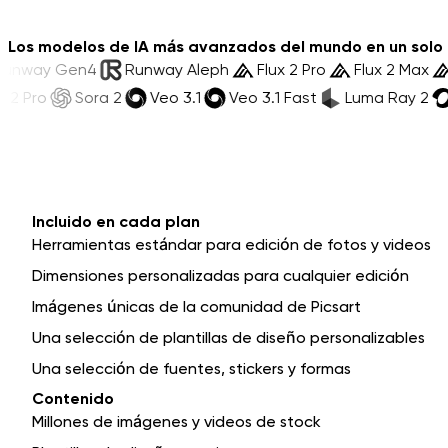
Los modelos de IA más avanzados del mundo en un solo 
a
Runway Gen4
Runway Aleph
Flux 2 Pro
Flux 2
ro
Sora 2
Veo 3.1
Veo 3.1 Fast
Luma Ray 2
Kli
Incluido en cada plan
Herramientas estándar para edición de fotos y videos
Dimensiones personalizadas para cualquier edición
Imágenes únicas de la comunidad de Picsart
Una selección de plantillas de diseño personalizables
Una selección de fuentes, stickers y formas
Contenido
Millones de imágenes y videos de stock