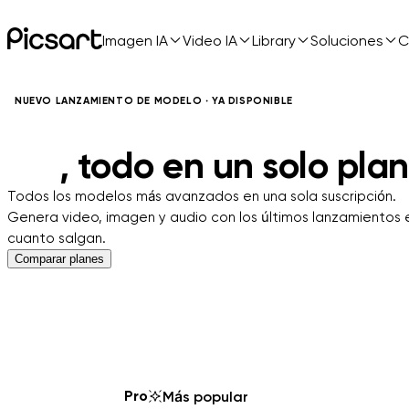
Imagen IA
Video IA
Library
Soluciones
C
NUEVO LANZAMIENTO DE MODELO · YA DISPONIBLE
Seedance 2.0, Veo 3.1,
Pro
, todo en un solo plan
Todos los modelos más avanzados en una sola suscripción.
Genera video, imagen y audio con los últimos lanzamientos 
cuanto salgan.
Comparar planes
0
1
Pro
Más popular
2