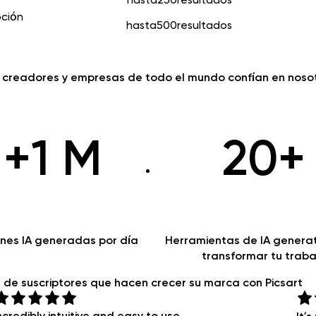
pción
hasta
500
resultados
creadores y empresas de todo el mundo confían en noso
+1 M
20+
nes IA generadas por día
Herramientas de IA genera
transformar tu traba
s
de suscriptores que hacen crecer su marca con Picsart
ncredibly intuitive and easy to use