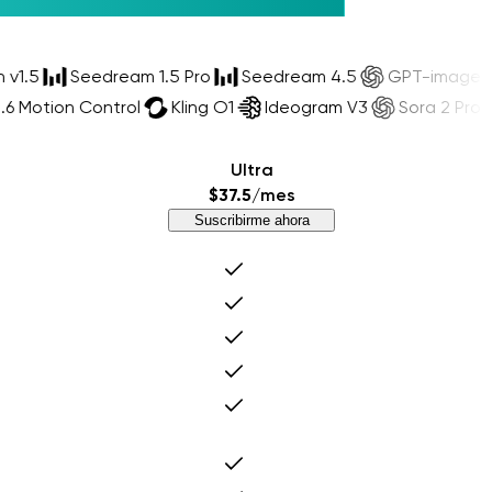
human v1.5
Seedream 1.5 Pro
Seedream 4.5
GPT-im
otion Control
Kling O1
Ideogram V3
Sora 2 Pro
So
Ultra
$37.5
/mes
Suscribirme ahora