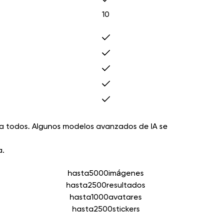
10
ara todos. Algunos modelos avanzados de IA se
a.
hasta
5000
imágenes
hasta
2500
resultados
hasta
1000
avatares
hasta
2500
stickers