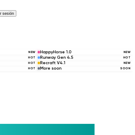
ar sesión
HappyHorse 1.0
NEW
NEW
Runway Gen 4.5
HOT
HOT
Recraft V4.1
HOT
NEW
More soon
HOT
SOON