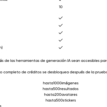
10
n)
trás de las herramientas de generación IA sean accesibles p
aldo completo de créditos se desbloquea después de la prueb
hasta
1000
imágenes
hasta
500
resultados
hasta
200
avatares
hasta
500
stickers
e