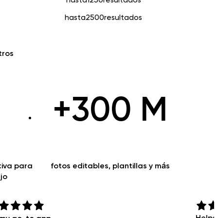
hasta
2500
resultados
tros
+300 M
tiva para
fotos editables, plantillas y más
jo
Helps