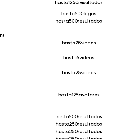
hasta
1250
resultados
hasta
500
logos
hasta
500
resultados
n)
hasta
25
videos
hasta
5
videos
hasta
25
videos
hasta
125
avatares
hasta
500
resultados
hasta
250
resultados
hasta
250
resultados
hasta
250
resultados