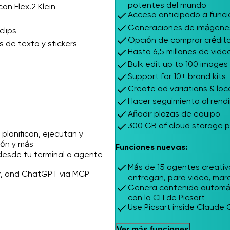
potentes del mundo
on Flex.2 Klein
Acceso anticipado a func
Generaciones de imágenes i
clips
Opción de comprar crédit
 de texto y stickers
Hasta 6,5 millones de vid
Bulk edit up to 100 images
Support for 10+ brand kits
Create ad variations & loc
Hacer seguimiento al rend
Añadir plazas de equipo
300 GB of cloud storage p
planifican, ejecutan y
ión y más
Funciones nuevas:
esde tu terminal o agente
Más de 15 agentes creativo
or, and ChatGPT via MCP
entregan, para video, marc
Genera contenido automát
con la CLI de Picsart
Use Picsart inside Claude
Ver más funciones