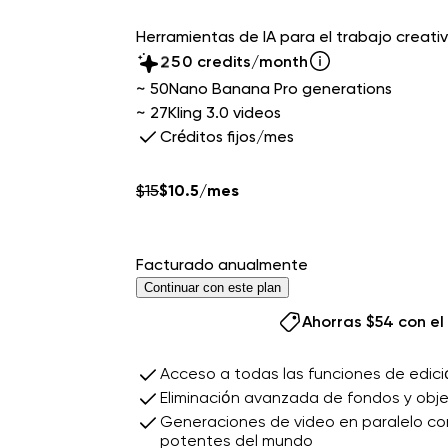
3
0
Herramientas de IA para el trabajo creativ
4
1
5
2
0
credits/month
6
3
1
~ 50
Nano Banana Pro generations
7
4
2
~ 27
Kling 3.0 videos
8
5
3
Créditos fijos/mes
9
6
4
7
5
8
6
$
15
$
10.5
/mes
9
7
8
9
Facturado anualmente
Continuar con este plan
Ahorras $54 con el
Continuar con este
Acceso a todas las funciones de edici
Eliminación avanzada de fondos y obj
Generaciones de video en paralelo co
potentes del mundo