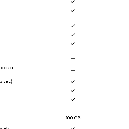
ara un
a vez)
100 GB
a web