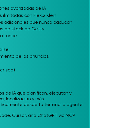
iones avanzadas de IA
limitadas con Flex.2 Klein
os adicionales que nunca caducan
eos de stock de Getty
 at once
alize
imiento de los anuncios
er seat
s de IA que planifican, ejecutan y
a, localización y más
icamente desde tu terminal o agente
 Code, Cursor, and ChatGPT via MCP