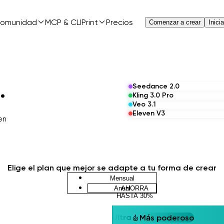
omunidad
MCP & CLI
Print
Precios
Comenzar a crear
Inici
 Nano Banana
.
Seedance 2.0
Kling 3.0 Pro
Veo 3.1
Eleven V3
en
Elige el plan que mejor se adapte a tu forma de crear
Mensual
Anual
AHORRA
HASTA 30%
0
1
Ultra
Más poderoso