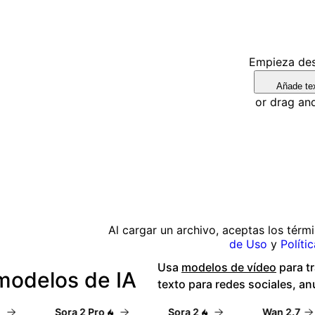
Empieza des
Añade tex
or drag an
Al cargar un archivo, aceptas los térm
de Uso
y
Políti
Usa
modelos de vídeo
para tr
modelos de IA
texto para redes sociales, an
Sora 2 Pro
Sora 2
Wan 2.7