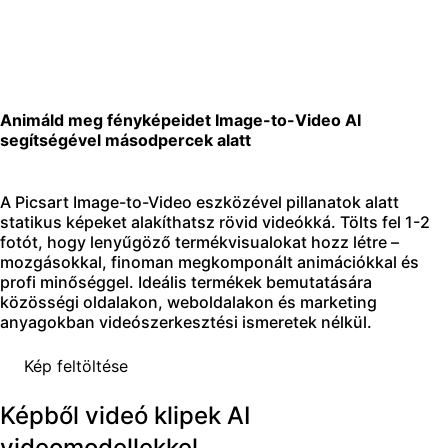
Animáld meg fényképeidet Image-to-Video AI
segítségével másodpercek alatt
A Picsart Image-to-Video eszközével pillanatok alatt
statikus képeket alakíthatsz rövid videókká. Tölts fel 1-2
fotót, hogy lenyűgöző termékvisualokat hozz létre –
mozgásokkal, finoman megkomponált animációkkal és
profi minőséggel. Ideális termékek bemutatására
közösségi oldalakon, weboldalakon és marketing
anyagokban videószerkesztési ismeretek nélkül.
Kép feltöltése
Képből videó klipek AI
videomodellekkel