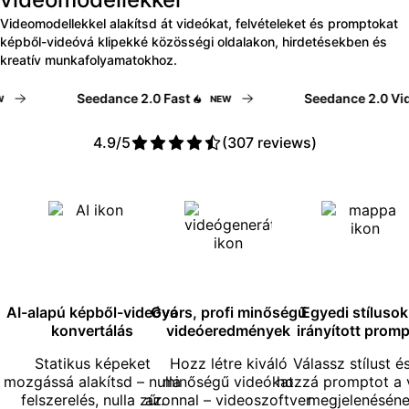
Videomodellekkel alakítsd át videókat, felvételeket és promptokat
képből-videóvá klipekké közösségi oldalakon, hirdetésekben és
kreatív munkafolyamatokhoz.
Seedance 2.0 Fast
Seedance 2.0 Video
NEW
4.9/5
(307 reviews)
Read Picsart reviews on Trust
AI-alapú képből-videóvá
Gyors, profi minőségű
Egyedi stílusok
konvertálás
videóeredmények
irányított prom
Statikus képeket
Hozz létre kiváló
Válassz stílust é
mozgássá alakítsd – nulla
minőségű videókat
hozzá promptot a 
felszerelés, nulla zűr.
azonnal – videoszoftver
megjelenéséne