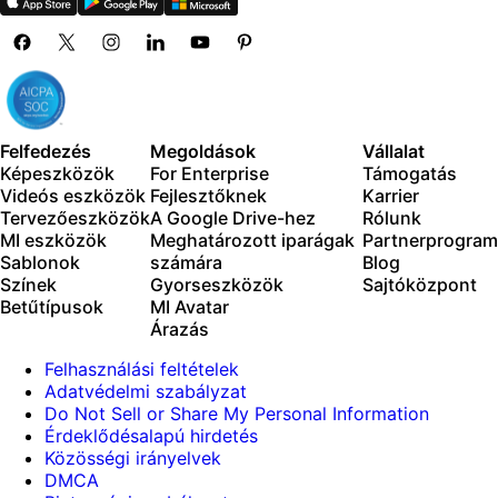
100 GB of cloud storage
Új funkciók:
15+ creative AI agents that plan, execute, and deliver
— across video, brand, localization, and more
Felfedezés
Megoldások
Vállalat
Tartalom automatikus generálása a terminálról vagy az
Képeszközök
For Enterprise
Támogatás
ügynökből a Picsart CLI segítségével
Videós eszközök
Fejlesztőknek
Karrier
Use Picsart inside Claude Code, Cursor, and ChatGPT
Tervezőeszközök
A Google Drive-hez
Rólunk
via MCP
MI eszközök
Meghatározott iparágak
Partnerprogram
Sablonok
számára
Blog
Színek
Gyorseszközök
Sajtóközpont
Betűtípusok
MI Avatar
Árazás
Felhasználási feltételek
Adatvédelmi szabályzat
Do Not Sell or Share My Personal Information
Érdeklődésalapú hirdetés
Közösségi irányelvek
DMCA