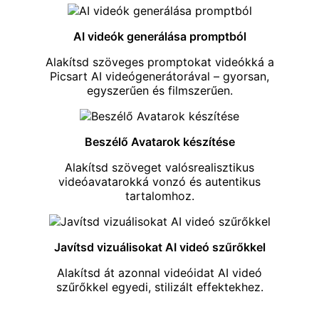
AI videók generálása promptból
Alakítsd szöveges promptokat videókká a
Picsart
AI videógenerátorával
– gyorsan,
egyszerűen és filmszerűen.
Beszélő Avatarok készítése
Alakítsd szöveget valósrealisztikus
videóavatarokká
vonzó és autentikus
tartalomhoz.
Javítsd vizuálisokat AI videó szűrőkkel
Alakítsd át azonnal videóidat
AI videó
szűrőkkel
egyedi, stilizált effektekhez.