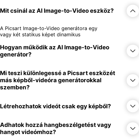
Mit csinál az AI Image-to-Video eszköz?
A Picsart Image-to-Video generátora egy
vagy két statikus képet dinamikus
videókká alakít generatív AI-val, ideális
Hogyan működik az AI Image-to-Video
termékelőterjesztésekhez, közösségi
posztokhoz és rövid tartalmakhoz.
generátor?
Egyszerűen töltsd fel egy képet okos
Mi teszi különlegessé a Picsart eszközét
mozgáseffektusokkal animálásra, vagy
más képből-videóra generátorokkal
kettőt filmszerű morph átmenetekhez.
szemben?
Javíthatod az eredményt szöveges
promptokkal, választhatsz AI modellt, és
még hangbeszélgetést is adhatsz hozzá –
A Picsart képből-videóra eszköze
Létrehozhatok videót csak egy képből?
mindezt videószerkesztési ismeretek
rugalmasságra és sebességre építve
nélkül.
készült. Valósrealisztikus animációkat,
morph effektusokat kettő képek között, és
Igen! Egy fotót animálhatsz
Adhatok hozzá hangbeszélgetést vagy
okos testreszabási lehetőségeket kínál,
mozgáseffektusokkal, zoomokkal,
hangot videómhoz?
mint kameramozgás, promptalapú
panokkal és más vizuális fejlesztésekkel –