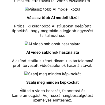
filmszerű effektusokkal vonzó vizuálisokra.
Válassz több AI modell közül
Próbálj ki különböző AI stílusokat beépített
tippekből, hogy megtaláld a legjobb egyezést
tartalmodhoz.
AI videó sablonok használata
Alakítsd statikus képet dinamikus tartalommá
profi tervezett
videósablonok
használatával.
Szabj meg minden képkockát
Állítsd a videó hosszát, felbontást és
kameramozgást. Adj hozzá hangbeszélgetést
személyes érintéshez.