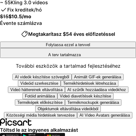
~ 55
Kling 3.0 videos
Akár 6,5 millió Getty stockvideó
8
3
3
Fix kreditek/hó
9
4
4
Bulk edit up to 100 images at once
$15
$10.5
/mo
5
5
Support for 10+ brand kits
Évente számlázva
6
6
Create ad variations & localize
Folytassa ezzel a tervvel
7
7
Megtakarítasz $54 éves előfizetéssel
Hirdetések teljesítményének nyomon követése
8
8
Csapathelyek hozzáadása
9
9
Folytassa ezzel a tervvel
300 GB of cloud storage per seat
A terv tartalmazza
Hozzáférés az összes fotó- és videószerkesztő
Új funkciók:
funkcióhoz
További eszközök a tartalmad fejlesztéséhez
Speciális háttér- és objektumeltávolítás
15+ creative AI agents that plan, execute, and deliver
Párhuzamos videógenerációk a világ legerősebb
AI videók készítése szövegből
Animált GIF-ek generálása
— across video, brand, localization, and more
mesterséges intelligencia alapú videómodelljeivel
Videóid szerkesztése
Termékhirdetések létrehozása
Tartalom automatikus generálása a terminálról vagy az
Korlátlan képgenerálás a Flex.2 Klein segítségével
Videó háttereinek eltávolítása
AI szűrők hozzáadása videókhoz
ügynökből a Picsart CLI segítségével
1 érintéses képjavító
Fotóid animálása
Videó diavetítések készítése
Use Picsart inside Claude Code, Cursor, and ChatGPT
Millions of stock photos & Getty video clips
Terméképek előkészítése
Termékmockupok generálása
via MCP
Trendi betűtípusok, szövegstílusok és matricák
Objektumok eltávolítása videókból
választéka
Közösségi média hirdetések tervezése
AI Video Avatars generálása
Több ezer prémium sablon
Support for 3+ brand kits
Töltsd le az ingyenes alkalmazást
Bulk edit up to 50 images at once