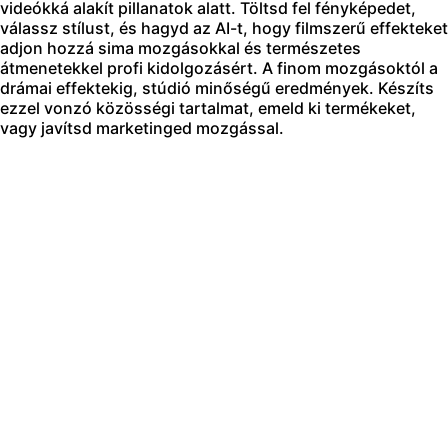
videókká alakít pillanatok alatt. Töltsd fel fényképedet,
válassz stílust, és hagyd az AI-t, hogy filmszerű effekteket
adjon hozzá sima mozgásokkal és természetes
átmenetekkel profi kidolgozásért. A finom mozgásoktól a
drámai effektekig, stúdió minőségű eredmények. Készíts
ezzel vonzó közösségi tartalmat, emeld ki termékeket,
vagy javítsd marketinged mozgással.