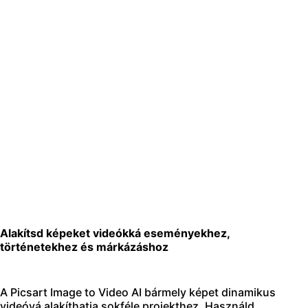
Alakítsd képeket videókká eseményekhez,
történetekhez és márkázáshoz
A Picsart Image to Video AI bármely képet dinamikus
videóvá alakíthatja sokféle projekthez. Használd