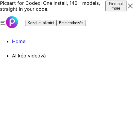
Picsart for Codex: One install, 140+ models,
Find out
straight in your code.
more
Kezdj el alkotni
Bejelentkezés
Home
AI kép videóvá