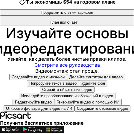
Ты экономишь $54 на годовом плане
Отслеживайте эффективность рекламы
8
8
Добавить места для команды
9
9
Продолжить с этим тарифом
300 GB of cloud storage per seat
План включает
Доступ ко всем функциям редактирования фото и
Изучайте основы
Новые функции:
видео
Расширенное удаление фона и объектов
15+ creative AI agents that plan, execute, and deliver
идеоредактирован
Параллельная генерация видео с самыми мощными
— across video, brand, localization, and more
ИИ-моделями для видео в мире
Автоматически создавай контент из терминала или
Неограниченная генерация фото с Flex.2 Klein
агента с помощью Picsart CLI
Узнайте, как делать более чистые правки клипов.
Улучшение изображений в 1 касание
Use Picsart inside Claude Code, Cursor, and ChatGPT
Смотрите все руководства
Millions of stock photos & Getty video clips
via MCP
Видеомонтаж стал проще.
Подборка трендовых шрифтов, стилей текста и
Создавайте видео с музыкой
Делайте субтитры для видео
стикеров
Попробуйте текст в видео
Удалите фон
Тысячи премиум-шаблонов
Стирайте объекты из видео
Support for 3+ brand kits
Исследуйте преобразование изображений в видео
Bulk edit up to 50 images at once
Редактируйте видео
Генерируйте видео с помощью ИИ
Откройте фильтры для видео на ИИ
Создавайте стоковые видео
100 GB of cloud storage
Новые функции:
Получите бесплатное приложение
15+ creative AI agents that plan, execute, and deliver