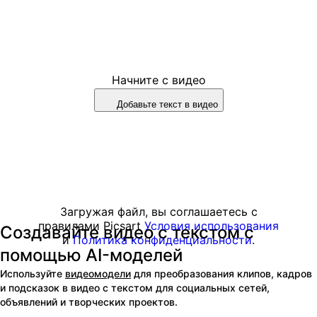
Начните с видео
Добавьте текст в видео
Загружая файл, вы соглашаетесь с
правилами Picsart
Условия использования
Создавайте видео с текстом с
и
Политика конфиденциальности
.
помощью AI-моделей
Используйте
видеомодели
для преобразования клипов, кадров
и подсказок в видео с текстом для социальных сетей,
объявлений и творческих проектов.