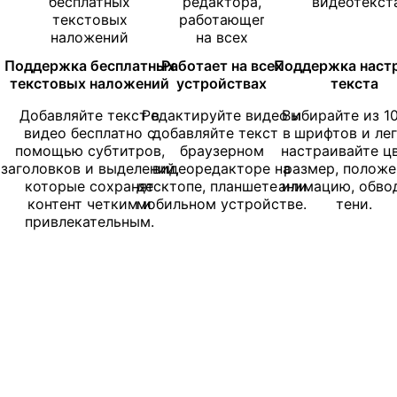
Поддержка бесплатных
Работает на всех
Поддержка наст
текстовых наложений
устройствах
текста
Добавляйте текст в
Редактируйте видео и
Выбирайте из 1
видео бесплатно с
добавляйте текст в
шрифтов и ле
помощью субтитров,
браузерном
настраивайте цв
заголовков и выделений,
видеоредакторе на
размер, положе
которые сохранят
десктопе, планшете или
анимацию, обво
контент четким и
мобильном устройстве.
тени.
привлекательным.