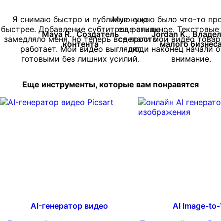
Я снимаю быстро и публикую еще
Мне нужно было что-то про
быстрее. Добавление субтитров раньше
еще стильное. Текстовые
Maya R., Создатель
Jordan K., Владе
замедляло меня, но теперь все просто
сделали мои видео товаро
контента
малого бизнес
работает. Мои видео выглядят
люди наконец начали 
готовыми без лишних усилий.
внимание.
Еще инструменты, которые вам понравятся
AI-генератор видео
AI Image-to