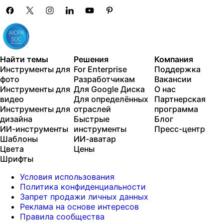
— across video, brand, localization, and more
Автоматически создавай контент из терминала или
агента с помощью Picsart CLI
Use Picsart inside Claude Code, Cursor, and ChatGPT
via MCP
Найти темы
Решения
Компания
Инструменты для
For Enterprise
Поддержка
фото
Разработчикам
Вакансии
Инструменты для
Для Google Диска
О нас
видео
Для определённых
Партнерская
Инструменты для
отраслей
программа
дизайна
Быстрые
Блог
ИИ-инструменты
инструменты
Пресс-центр
Шаблоны
ИИ-аватар
Цвета
Цены
Шрифты
Условия использования
Политика конфиденциальности
Запрет продажи личных данных
Реклама на основе интересов
Правила сообщества