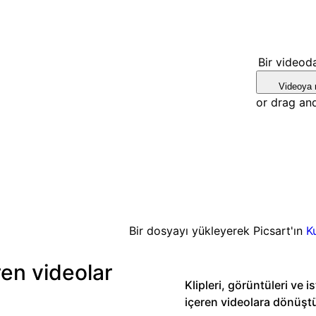
Bir videod
Videoya 
or drag an
Bir dosyayı yükleyerek Picsart'ın
K
ren videolar
Klipleri, görüntüleri ve i
içeren videolara dönüşt