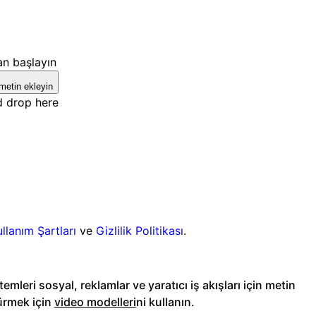
an başlayın
metin ekleyin
d drop here
ullanım Şartları
ve
Gizlilik Politikası
.
stemleri sosyal, reklamlar ve yaratıcı iş akışları için metin
ürmek için
video modelleri
ni kullanın.