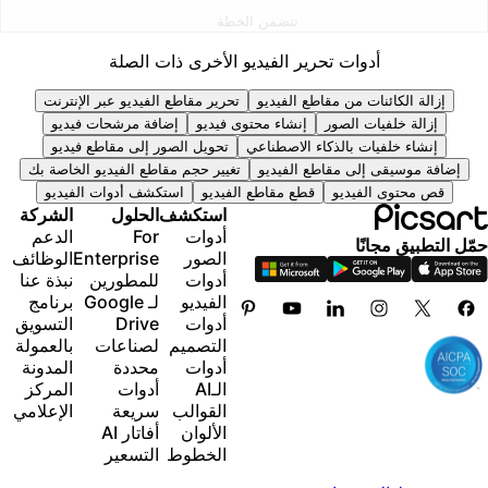
إضافة مقاعد للفريق
تتضمن الخطة
الوصول إلى جميع ميزات تعديل الصور والفيديو
300 GB of cloud storage per seat
إزالة متقدمة للخلفيات والكائنات
أدوات تحرير الفيديو الأخرى ذات الصلة
يزات جديدة:
توليد مقاطع فيديو متوازية باستخدام أقوى نماذج الفيديو
المدعومة بالذكاء الاصطناعي في العالم
إزالة الكائنات من مقاطع الفيديو
تحرير مقاطع الفيديو عبر الإنترنت
15+ creative AI agents that plan, execute, and
توليد صور غير محدود مع Flex.2 Klein
إزالة خلفيات الصور
إنشاء محتوى فيديو
إضافة مرشحات فيديو
deliver — across video, brand, localization, and
محسِّن صور بلمسة واحدة
إنشاء خلفيات بالذكاء الاصطناعي
تحويل الصور إلى مقاطع فيديو
more
إضافة موسيقى إلى مقاطع الفيديو
تغيير حجم مقاطع الفيديو الخاصة بك
Millions of stock photos & Getty video clips
قم بإنشاء المحتوى تلقائيًا من جهازك الطرفي أو وكيلك
قص محتوى الفيديو
قطع مقاطع الفيديو
استكشف أدوات الفيديو
مجموعة من الخطوط العصرية، وأنماط النصوص
باستخدام واجهة سطر الأوامر Picsart
استكشف
الحلول
الشركة
والملصقات
Use Picsart inside Claude Code, Cursor, and
أدوات
For
الدعم
آلاف القوالب المميزة
مّل التطبيق مجانًا
ChatGPT via MCP
الصور
Enterprise
الوظائف
Support for 3+ brand kits
أدوات
للمطورين
نبذة عنا
Bulk edit up to 50 images at once
الفيديو
لـ Google
برنامج
100 GB of cloud storage
أدوات
Drive
التسويق
التصميم
لصناعات
بالعمولة
يزات جديدة:
أدوات
محددة
المدونة
الـAI
أدوات
المركز
15+ creative AI agents that plan, execute, and
القوالب
سريعة
الإعلامي
deliver — across video, brand, localization, and
الألوان
أفاتار AI
more
الخطوط
التسعير
قم بإنشاء المحتوى تلقائيًا من جهازك الطرفي أو وكيلك