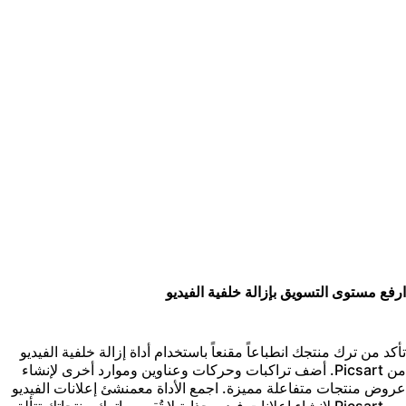
رفع مستوى التسويق بإزالة خلفية الفيديو
أكد من ترك منتجك انطباعاً مقنعاً باستخدام أداة إزالة خلفية الفيديو
من Picsart. أضف تراكبات وحركات وعناوين وموارد أخرى لإنشاء
روض منتجات متفاعلة مميزة. اجمع الأداة مع
منشئ إعلانات الفيديو
من Picsart لإنشاء إعلانات فيديو جذابة لا تُقهر، واترك منتجاتك تتألق