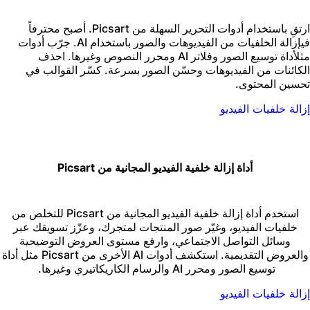
ارتقِ باستخدام أدوات التحرير السهلة من Picsart. أصبح محترفاً
ي
إزالة الخلفيات
من الفيديوهات والصور باستخدام AI. جرّب أدوات
ثل
أداة توسيع الصور
وفلاتر AI ومحرر النصوص وغيرها.
احذف
لكائنات من الفيديوهات
و
حسّن الصور
بسرعة. كسّر القوالب في
حسين المحتوى.
زالة خلفيات الفيديو
أداة إزالة خلفية الفيديو المجانية من Picsart
استخدم أداة إزالة خلفية الفيديو المجانية من Picsart للتخلص من
خلفيات الفيديو، وغيّر صور المنتجات لمتجرك، وعزّز تسويقك عبر
وسائل التواصل الاجتماعي، وارفع مستوى العروض التوضيحية
والعروض التقديمية. استكشف أدوات AI الأخرى من Picsart مثل أداة
توسيع الصور ومحرر AI والرسام الكاريكاتيري وغيرها.
زالة خلفيات الفيديو