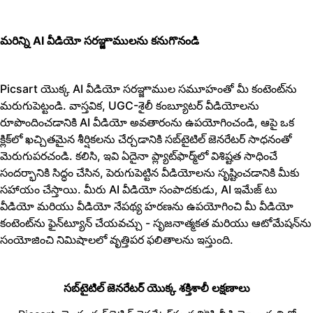
మరిన్ని AI వీడియో సరఞ్జాములను కనుగొనండి
Picsart యొక్క AI వీడియో సరఞ్జాముల సమూహంతో మీ కంటెంట్‌ను
మరుగుపెట్టండి. వాస్తవిక, UGC-శైలీ కంబ్యూటర్ వీడియోలను
రూపొందించడానికి
AI వీడియో అవతారం
ను ఉపయోగించండి, ఆపై ఒక
క్లిక్‌లో ఖచ్చితమైన శీర్షికలను చేర్చడానికి సబ్‌టైటిల్ జెనరేటర్ సాధనంతో
మెరుగుపరచండి. కలిసి, ఇవి ఏదైనా ప్ల్యాట్‌ఫార్మ్‌లో విశిష్టత సాధించే
సందర్భానికి సిద్ధం చేసిన, పెరుగుపెట్టిన వీడియోలను సృష్టించడానికి మీకు
సహాయం చేస్తాయి. మీరు
AI వీడియో సంపాదకుడు
,
AI ఇమేజ్ టు
వీడియో
మరియు
వీడియో నేపథ్య హరణ
ను ఉపయోగించి మీ వీడియో
కంటెంట్‌ను ఫైన్‌ట్యూన్ చేయవచ్చు - సృజనాత్మకత మరియు ఆటోమేషన్‌ను
సంయోజించి నిమిషాలలో వృత్తిపర ఫలితాలను ఇస్తుంది.
సబ్‌టైటిల్ జెనరేటర్ యొక్క శక్తిశాలీ లక్షణాలు