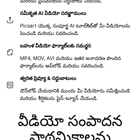
మరియు ప్లేస్‌మెంట్‌ను సర్దుబాటు చేయండి.
సమీకృత AI వీడియో సరఞ్జాములు
Picsart యొక్క సంపూర్ణ AI టూల్‌కిట్‌తో మీ వీడియోలను
పెంచండి మరియు సవరించండి.
బహుళ వీడియో ఫార్మాట్‌లకు సమర్థన
MP4, MOV, AVI మరియు ఇతర జనాదరణ పొందిన
ఫార్మాట్‌లను అప్‌లోడ్ మరియు సవరించండి.
త్వరిత ప్రివ్యూ & సర్దుబాటులు
డౌన్‌లోడ్ చేయడానికి ముందు మీ వీడియోను సమీక్షించండి
మరియు శీర్షికలను ఫైన్-ట్యూన్ చేయండి.
వీడియో సంపాదన
ప్రాథమికాలను