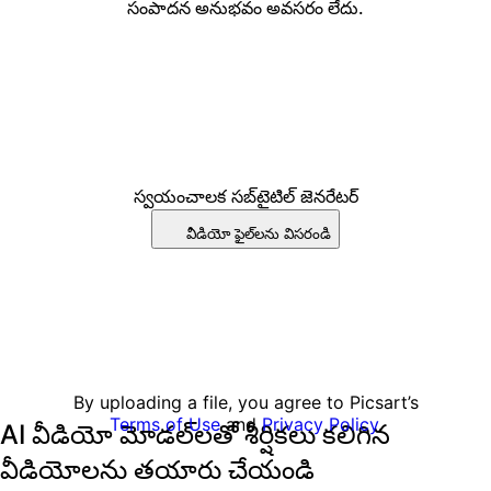
సంపాదన అనుభవం అవసరం లేదు.
స్వయంచాలక సబ్‌టైటిల్ జెనరేటర్
వీడియో ఫైల్‌లను విసరండి
By uploading a file, you agree to Picsart’s
Terms of Use
and
Privacy Policy
.
AI వీడియో మోడల్‌లతో శీర్షికలు కలిగిన
వీడియోలను తయారు చేయండి