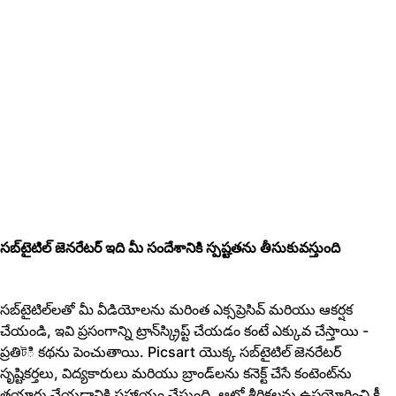
సబ్‌టైటిల్ జెనరేటర్ ఇది మీ సందేశానికి స్పష్టతను తీసుకువస్తుంది
సబ్‌టైటిల్‌లతో మీ వీడియోలను మరింత ఎక్సప్రెసివ్ మరియు ఆకర్షక
చేయండి, ఇవి ప్రసంగాన్ని ట్రాన్‌స్క్రిప్ట్ చేయడం కంటే ఎక్కువ చేస్తాయి -
ప్రతిটి కథను పెంచుతాయి. Picsart యొక్క సబ్‌టైటిల్ జెనరేటర్
సృష్టికర్తలు, విద్యకారులు మరియు బ్రాండ్‌లను కనెక్ట్ చేసే కంటెంట్‌ను
తయారు చేయడానికి సహాయం చేస్తుంది. ఆటో శీర్షికలను ఉపయోగించి కీ