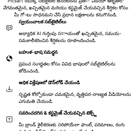
Picsart యొక్క సబ్‌టైటిల్ జెనరేటర్‌ను ప్రతిটి వీడియో ఆకృతిలో
వేగవంతమైన, ఖచ్చితమైన మరియు కస్టమైజ్ చేయవచ్చిన శీర్షికల కోసం
మీ గో-టు సాధనమని చేసే ప్రధాన లక్షణాలను కనుగొనండి.
స్వయంచాలక సబ్‌టైటిల్‌లు
అధ్యాధిక AI గుర్తింపు సহాయంతో ఖచ్చితమైన, సమయ-
సమకాలీకరించిన శీర్షికలను రూపొందించండి.
బహుళ-భాష సమర్థన
ప్రపంచ సంবద్ధతల కోసం వివిధ భాషలలో సబ్‌టైటిల్‌లను
జోడించండి.
అధిక విశ్లేషణలో డౌన్‌లోడ్ చేయండి
స్పష్టత కోల్పోకుండా చమకమైన, వృత్తిపర-నాణ్యత వీడియోలను
ఎగుమతి చేయండి.
సవరించదగిన & కస్టమైజ్ చేయవచ్చిన టెక్స్ట్
మీ బ్రాండ్ శైలీకరణకు సరిపోయేలా ఫాంట్, పరిమాణం, రంగు