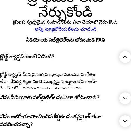
నేర్చుకోండి
క్లిప్‌లకు స్వచ్ఛమైన సంపాదనలను ఎలా చేయాలో నేర్చుకోండి.
అన్ని ట్యూటోరియల్‌లను చూడండి
వీడియోలకు సబ్‌టైటిల్‌లను జోడించండి FAQ
క్లోజ్డ్ క్యాప్షన్ అంటే ఏమిటి?
క్లోజ్డ్ క్యాప్షన్ మీద ప్రసంగ సంభాషణ మరియు సంగీతం
లేదా నేపథ్య శబ్దం వంటి ముఖ్యమైన శబ్దాల కోసం ఆన్-
స్క్రీన్ టెక్స్ట్ ప్రదర్శించిస్తుంది. ఇది చదవడానికి
సులభతరం చేస్తుంది మరియు నిశ్శబ్ద వీడియోలను
నేను వీడియోకు సబ్‌టైటిల్‌లను ఎలా జోడించాలి?
చూడేటప్పుడు కూడా అధిక గదిలో దర్శకులు మీ
కంటెంట్‌ను అనుసరించగలరని నిర్ధారిస్తుంది.
Picsart యొక్క సబ్‌టైటిల్ జెనరేటర్‌కు మీ ఫైల్‌ను
నేను ఆటో-రూపొందించిన శీర్షికలను కస్టమైజ్ లేదా
అప్‌లోడ్ చేయండి, AI ప్రసంగాన్ని స్వయంచాలకంగా
సవరించవచ్చా?
గుర్తించండి మరియు రూపొందించిన శీర్షికలను