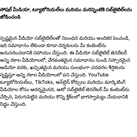
సోషల్ మీడియా, ట్యూటోరియల్‌లు మరియు మరిన్నింటికి సబ్‌టైటిల్‌లను
జోడించండి
స్పష్టమైన వీడియో సబ్‌టైటిల్‌లతో నిబంధన మరియు అందికర పెంచండి,
ఇది సమాధానం లేకుండా కూడా దర్శకులను మీ కంటెంట్‌ను
అనుసరించడానికి సహాయం చేస్తుంది. ఈ వీడియో సబ్‌టైటిల్ జెనరేటర్
అన్ని రకాల వీడియోలలో, వేగవంతమైన సమాధానం నుండి నిస్సారమైన
ఆడియో వరకు, ఖచ్చితమైన మరియు సులభంగా చదవగల శీర్షికలను
సృష్టిస్తూ అన్ని రకాల వీడియోలలో పని చేస్తుంది. YouTube
ట్యూటోరియల్‌లు, TikToks, ఆన్‌లైన్ కోర్సులు మరియు మార్కెటింగ్
వీడియోల కోసం ఆదర్శమైనది, ఆటో సబ్‌టైటిల్ జెనరేటర్ మీ కంటెంట్‌ను
చేర్చిన, పెరుగుపెట్టిన మరియు కొన్ని క్లిక్‌లలో భాగస్వామ్యం చేయడానికి
సిద్ధం చేస్తుంది.