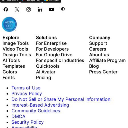
Bulk edit up to 50 images at once
100 GB of cloud storage
New features:
15+ creative AI agents that plan, execute, and deliver
Explore
Solutions
Company
— across video, brand, localization, and more
Image Tools
For Enterprise
Support
Auto-generate content from your terminal or agent
Video Tools
For Developers
Careers
with the Picsart CLI
Design Tools
For Google Drive
About us
Use Picsart inside Claude Code, Cursor, and ChatGPT
AI Tools
For specific Industries
Affiliate Program
via MCP
Templates
Quicktools
Blog
Colors
AI Avatar
Press Center
Fonts
Pricing
Terms of Use
Privacy Policy
Do Not Sell or Share My Personal Information
Interest-Based Advertising
Community Guidelines
DMCA
Security Policy
Accessibility