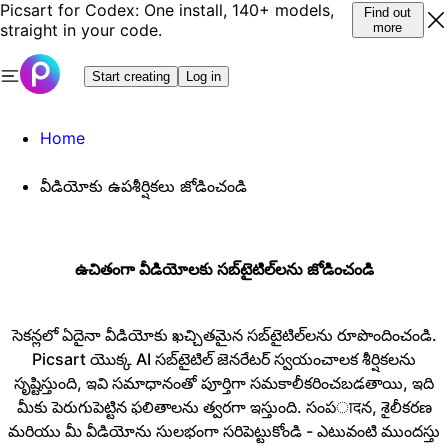
Picsart for Codex: One install, 140+ models,
Find out
straight in your code.
more
Start creating
Log in
Home
వీడియోకు ఉపశీర్షికలు జోడించండి
ఉచితంగా వీడియోలకు సబ్‌టైటిల్‌లను జోడించండి
సెకన్లలో ఏదైనా వీడియోకు ఖచ్చితమైన సబ్‌టైటిల్‌లను రూపొందించండి.
Picsart యొక్క AI సబ్‌టైటిల్ జెనరేటర్ స్వయంచాలక శీర్షికలను
సృష్టిస్తుంది, ఇవి సమాధానంతో పూర్తిగా సమకాలీకరించబడతాయి, ఇది
మీకు పెరుగుపెట్టిన ఫలితాలను త్వరగా ఇస్తుంది. సంపादన, శైలీకరణ
మరియు మీ వీడియోను సులభంగా సరిపెట్టుకోండి - ఎటువంటి ముందస్తు