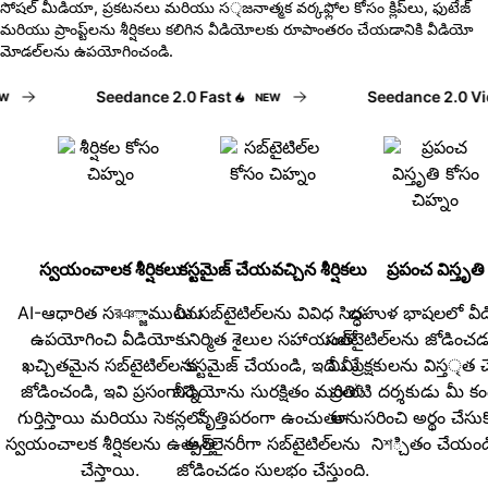
సోషల్ మీడియా, ప్రకటనలు మరియు సৃజనాత్మక వర్కఫ్లోల కోసం క్లిప్‌లు, ఫుటేజ్
మరియు ప్రాంప్ట్‌లను శీర్షికలు కలిగిన వీడియోలకు రూపాంతరం చేయడానికి వీడియో
మోడల్‌లను ఉపయోగించండి.
Seedance 2.0 Fast
Seedance 2.0 Vide
NEW
స్వయంచాలక శీర్షికలు
కస్టమైజ్ చేయవచ్చిన శీర్షికలు
ప్రపంచ విస్తృతి
AI-ఆధారిత సরঞ్జాములను
మీ సబ్‌టైటిల్‌లను వివిధ సిద్ధ-
బహుళ భాషలలో వీ
ఉపయోగించి వీడియోకు
నిర్మిత శైలుల సహాయంతో
సబ్‌టైటిల్‌లను జోడించడ
ఖచ్చితమైన సబ్‌టైటిల్‌లను
కస్టమైజ్ చేయండి, ఇది మీ
మీ ప్రేక్షకులను విస్తৃత
జోడించండి, ఇవి ప్రసంగాన్ని
వీడియోను సురక్షితం మరియు
ప్రతిটి దర్శకుడు మీ కం
గుర్తిస్తాయి మరియు సెకన్లలో
వృత్తిపరంగా ఉంచుతూ
అనుసరించి అర్థం చేసు
స్వయంచాలక శీర్షికలను ఉత్పత్తి
ఆన్‌లైనరీగా సబ్‌టైటిల్‌లను
నిশ్చితం చేయండ
చేస్తాయి.
జోడించడం సులభం చేస్తుంది.