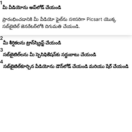
1
మీ వీడియోను అప్‌లోడ్ చేయండి
ప్రారంభించడానికి మీ వీడియో ఫైల్‌ను సরাసరిగా Picsart యొక్క
సబ్‌టైటిల్ జెనరేటర్‌లోకి దిగుమతి చేయండి.
2
మీ శీర్షికలను ట్రాన్‌స్క్రిప్ట్ చేయండి
3
సబ్‌టైటిల్‌లను మీ స్పెసిఫికేషన్‌కు సర్దుబాటు చేయండి
4
సబ్‌టైటిల్‌కూర్చిన వీడియోను డౌన్‌లోడ్ చేయండి మరియు షేర్ చేయండి