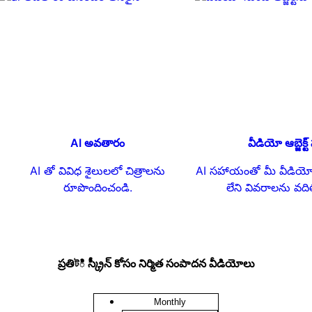
కోసం ఖచ్చితమైన సబ్‌టైటిల్‌లను సృష్టించడానికి మీకు
ఆనందిస్తుంది.
AI అవతారం
వీడియో ఆబ్జెక్
AI తో వివిధ శైలులలో చిత్రాలను
AI సహాయంతో మీ వీడియ
రూపొందించండి.
లేని వివరాలను వదిల
ప్రతిটి స్క్రీన్ కోసం నిర్మిత సంపాదన వీడియోలు
Monthly