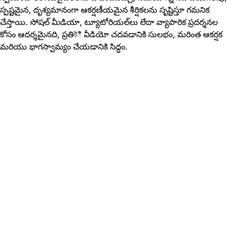
స్పష్టమైన, దృశ్యమానంగా ఆకర్షణీయమైన శీర్షికలను సృష్టిస్తూ గమనిక
చేస్తాయి. సోషల్ మీడియా, ట్యూటోరియల్‌లు లేదా వ్యాపారిక ప్రదర్శనల
కోసం ఆదర్శమైనది, ప్రతిটి వీడియో చదవడానికి సులభం, మరింత ఆకర్షక
మరియు భాగస్వామ్యం చేయడానికి సిద్ధం.