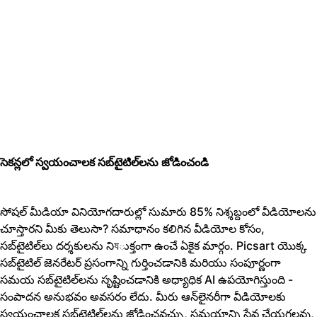
సెకన్లలో స్వయంచాలక సబ్‌టైటిల్‌లను జోడించండి
సోషల్ మీడియా వినియోగదారుల్లో సుమారు 85% నిశ్శబ్దంలో వీడియోలను
చూస్తారని మీకు తెలుసా? సమాధానం కలిగిన వీడియోల కోసం,
సబ్‌టైటిల్‌లు దర్శకులను నిযుక్తంగా ఉంచే ఏకైక మార్గం. Picsart యొక్క
సబ్‌టైటిల్ జెనరేటర్ ప్రసంగాన్ని గుర్తించడానికి మరియు సంపూర్ణంగా
సమయ సబ్‌టైటిల్‌లను సృష్టించడానికి అధ్యాధిక AI ఉపయోగిస్తుంది -
సంపాదన అనుభవం అవసరం లేదు. మీరు ఆన్‌లైనరీగా వీడియోలకు
స్వయంచాలక సబ్‌టైటిల్‌లను జోడించవచ్చు, సమయాన్ని సేవ చేయగలవు,