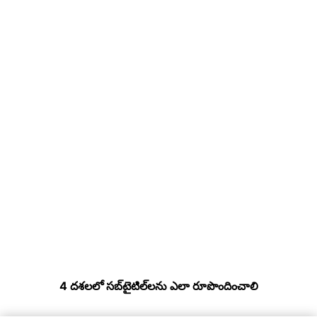
4 దశలలో సబ్‌టైటిల్‌లను ఎలా రూపొందించాలి