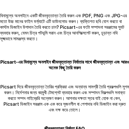
বিনামূল্যে অনলাইনে একটি জীবনবৃত্তান্ত তৈরি করুন এবং PDF, PNG এবং JPG-এর
মতো উচ্চ মানের ফাইল ফর্ম্যাটে এটি ডাউনলোড করুন। ব্যক্তিগত ছবি যোগ করতে বা
কাস্টম ডিজাইন উপাদান তৈরি করতে চান? Picsart-এর
ফটো সম্পাদনা
সরঞ্জামের স্যুট
ব্যবহার করুন, যেমন
চিত্র পটভূমি সরান
এবং
চিত্র আনপিক্সেলেট করুন
, চূড়ান্ত নথি
সূক্ষ্মভাবে সামঞ্জস্য করতে।
Picsart-এর বিনামূল্যে অনলাইন জীবনবৃত্তান্ত নির্মাতার সাথে জীবনবৃত্তান্ত এবং আরও
অনেক কিছু তৈরি করুন
Picsart দিয়ে জীবনবৃত্তান্ত তৈরির প্রক্রিয়া এবং অন্যান্য সামগ্রী তৈরি প্রকল্পগুলি সুগম
করুন। নির্দেশনার জন্য বহুমুখী টেমপ্লেট ব্যবহার করুন এবং সম্পাদন বিকল্পগুলি সনাক্ত
করতে সম্পদ লাইব্রেরি অন্বেষণ করুন। আপনার দক্ষতা স্তর যাই হোক না কেন,
Picsart
ডিজাইন সরঞ্জাম
এক এক করে সৃজনশীল বা পেশাদার নথি ডিজাইন করা দ্রুত
এবং দক্ষ করে তোলে।
জীবনবৃত্তান্ত নির্মাতা FAQ