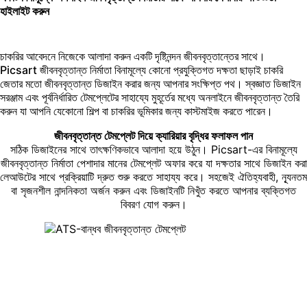
হাইলাইট করুন
চাকরির আবেদনে নিজেকে আলাদা করুন একটি দৃষ্টিনন্দন জীবনবৃত্তান্তের সাথে।
Picsart জীবনবৃত্তান্ত নির্মাতা বিনামূল্যে কোনো প্রযুক্তিগত দক্ষতা ছাড়াই চাকরি
জেতার মতো জীবনবৃত্তান্ত ডিজাইন করার জন্য আপনার সংক্ষিপ্ত পথ। স্বজ্ঞাত ডিজাইন
সরঞ্জাম এবং পূর্বনির্ধারিত টেমপ্লেটের সাহায্যে মুহূর্তের মধ্যে অনলাইনে জীবনবৃত্তান্ত তৈরি
করুন যা আপনি যেকোনো শিল্প বা চাকরির ভূমিকার জন্য কাস্টমাইজ করতে পারেন।
জীবনবৃত্তান্ত টেমপ্লেট দিয়ে ক্যারিয়ার বৃদ্ধির ফলাফল পান
সঠিক ডিজাইনের সাথে তাৎক্ষণিকভাবে আলাদা হয়ে উঠুন। Picsart-এর বিনামূল্যে
জীবনবৃত্তান্ত নির্মাতা পেশাদার মানের টেমপ্লেট অফার করে যা দক্ষতার সাথে ডিজাইন করা
লেআউটের সাথে প্রক্রিয়াটি দ্রুত শুরু করতে সাহায্য করে। সহজেই ঐতিহ্যবাহী, ন্যূনতম
বা সৃজনশীল নান্দনিকতা অর্জন করুন এবং ডিজাইনটি নিখুঁত করতে আপনার ব্যক্তিগত
বিবরণ যোগ করুন।