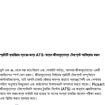
প্রতিটি ক্যারিয়ার স্তরের জন্য ATS-বান্ধব জীবনবৃত্তান্ত টেমপ্লেট আবিষ্কার করুন
ফন্ট
এবং
রঙ
থেকে শুরু করে বিভাগ এবং লেআউট পর্যন্ত, আপনার জীবনবৃত্তান্তে একটি
ব্যক্তিগত স্পর্শ যোগ করুন। জীবনবৃত্তান্ত নির্মাতার প্রতিটি টেমপ্লেট সম্পূর্ণভাবে
কাস্টমাইজযোগ্য, তাই আপনি চাকরি খোঁজার সাফল্য বাড়াতে স্বতন্ত্র শৈলী এবং পেশাদার
শক্তি অনুসারে ভিজ্যুয়াল এবং কাঠামোগত উপাদানগুলি সম্পাদনা করতে পারেন। Picsart
জীবনবৃত্তান্ত টেমপ্লেটগুলি আবেদন ট্র্যাকিং সিস্টেম (ATS) এর মাধ্যমে আত্মবিশ্বাসের
সাথে পাস করার জন্য ফর্ম্যাট করা হয়েছে যা অনেক সংস্থা চাকরির আবেদন পরীক্ষা করতে
এবং ফিল্টার করতে ব্যবহার করে।