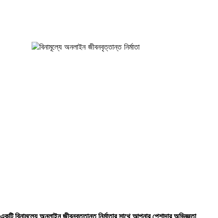
একটি বিনামূল্যে অনলাইন জীবনবৃত্তান্ত নির্মাতার সাথে আপনার পেশাদার অভিজ্ঞতা